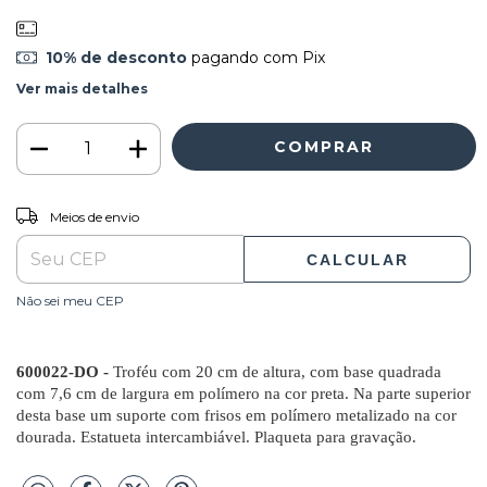
10% de desconto
pagando com Pix
Ver mais detalhes
ALTERAR CEP
Entregas para o CEP:
Meios de envio
CALCULAR
Não sei meu CEP
600022-DO -
Troféu com 20 cm de altura, com base quadrada
com 7,6 cm de largura em polímero na cor preta. Na parte superior
desta base um suporte com frisos em polímero metalizado na cor
dourada. Estatueta intercambiável. Plaqueta para gravação.