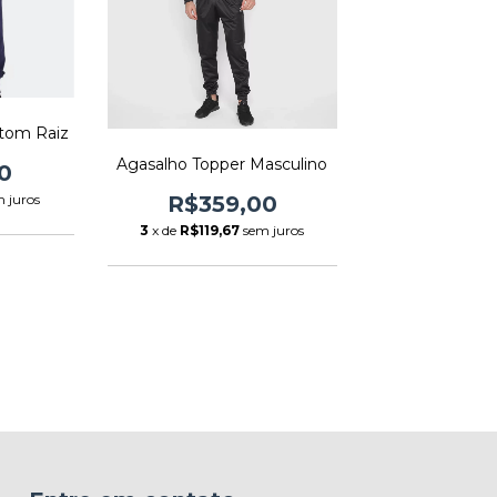
etom Raiz
Agasalho Topper Masculino
0
 juros
R$359,00
3
x de
R$119,67
sem juros