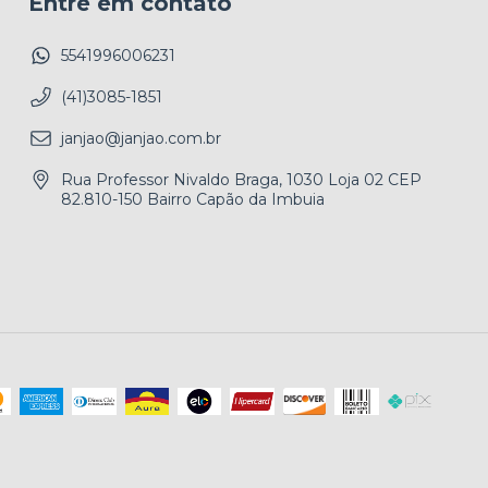
Entre em contato
5541996006231
(41)3085-1851
janjao@janjao.com.br
Rua Professor Nivaldo Braga, 1030 Loja 02 CEP
82.810-150 Bairro Capão da Imbuia