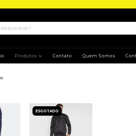
cio
Produtos
Contato
Quem Somos
Con
as
ESGOTADO