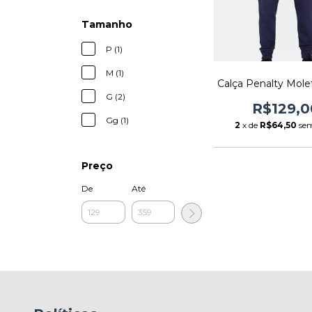
Tamanho
P (1)
M (1)
Calça Penalty Mol
G (2)
R$129,0
Gg (1)
2
x de
R$64,50
sem
Preço
De
Até