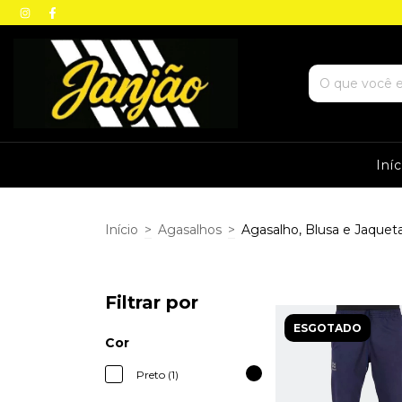
Iní
Início
>
Agasalhos
>
Agasalho, Blusa e Jaquet
Filtrar por
ESGOTADO
Cor
Preto (1)