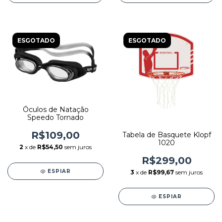
ESGOTADO
ESGOTADO
Óculos de Natação
Speedo Tornado
R$109,00
Tabela de Basquete Klopf
1020
2
x de
R$54,50
sem juros
R$299,00
ESPIAR
3
x de
R$99,67
sem juros
ESPIAR