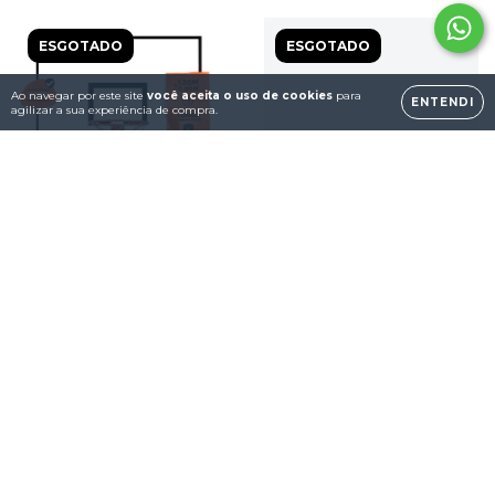
ESGOTADO
ESGOTADO
Ao navegar por este site
você aceita o uso de cookies
para
ENTENDI
agilizar a sua experiência de compra.
Tabela de Basquete
1,20x0,80m. Klopf C/Aro e
Joelheira Proteção Volei
rede - unidade.
Futsal Acolchoada
R$999,00
Starside
R$89,00
3
x de
R$333,00
sem juros
ESPIAR
ESPIAR
ESGOTADO
ESGOTADO