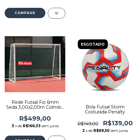
COMPRAR
ESGOTADO
Rede Futsal Fio 6mm
Bola Futsal Storm
Seda 3,00x2,00m Colméia
Costurada Penalty
Pangué
R$499,00
R$139,00
R$149,00
3
x de
R$166,33
sem juros
2
x de
R$69,50
sem juros