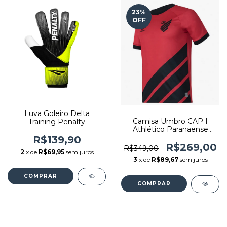
23
%
OFF
Luva Goleiro Delta
Camisa Umbro CAP I
Training Penalty
Athlético Paranaense
2023
R$139,90
R$269,00
R$349,00
2
x de
R$69,95
sem juros
3
x de
R$89,67
sem juros
COMPRAR
COMPRAR