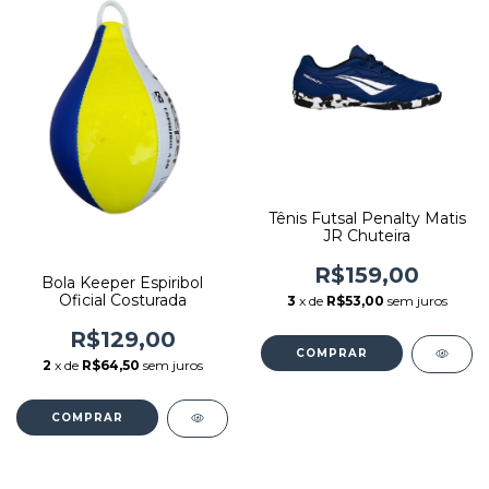
Tênis Futsal Penalty Matis
JR Chuteira
R$159,00
Bola Keeper Espiribol
Oficial Costurada
3
x de
R$53,00
sem juros
R$129,00
COMPRAR
2
x de
R$64,50
sem juros
COMPRAR