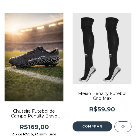
Meião Penalty Futebol
Grip Max
R$59,90
Chuteira Futebol de
Campo Penalty Bravo
Trava Alta
R$169,00
COMPRAR
3
x de
R$56,33
sem juros