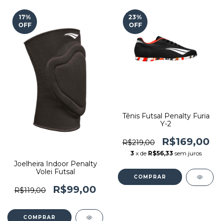
17
%
23
%
OFF
OFF
Tênis Futsal Penalty Furia
Y-2
R$169,00
R$219,00
3
x de
R$56,33
sem juros
Joelheira Indoor Penalty
Volei Futsal
COMPRAR
R$99,00
R$119,00
COMPRAR