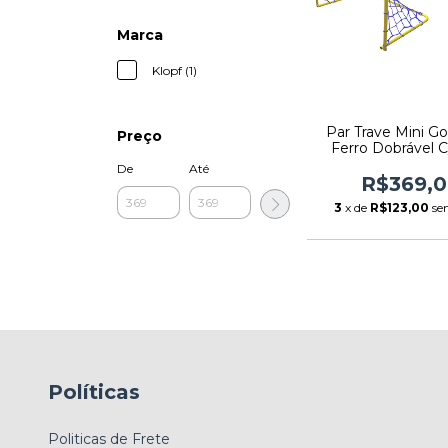
Marca
Klopf (1)
Par Trave Mini Go
Preço
Ferro Dobrável 
78x53 cm Ref.
De
Até
R$369,
3
x de
R$123,00
se
Políticas
Politicas de Frete