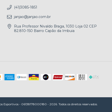
(41)3085-1851
janjao@janjao.com.br
Rua Professor Nivaldo Braga, 1030 Loja 02 CEP
82.810-150 Bairro Capão da Imbuia
os Esportivos - 06138178000180 - 2026. Todos os direitos reservados.