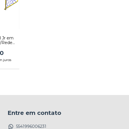
l Jr em
C/Rede
 4008
00
m juros
Entre em contato
5541996006231