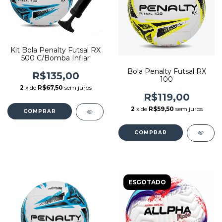
Kit Bola Penalty Futsal RX
500 C/Bomba Inflar
Bola Penalty Futsal RX
R$135,00
100
2
x de
R$67,50
sem juros
R$119,00
2
x de
R$59,50
sem juros
COMPRAR
COMPRAR
ESGOTADO